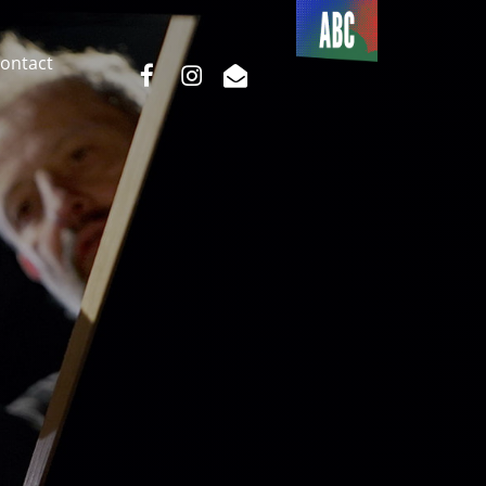
Du côté
de l’ABC
ontact
facebook
instagram
email