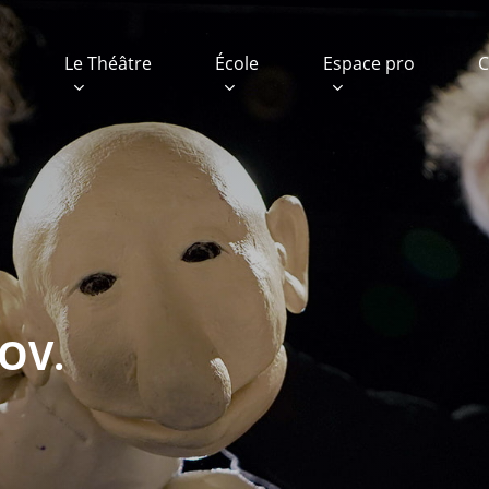
e
Le Théâtre
École
Espace pro
C
OV.