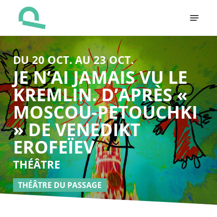
Skip
Menu
to
main
content
DU 20 OCT. AU 23 OCT.
JE N’AI JAMAIS VU LE
KREMLIN. D’APRÈS «
MOSCOU-PETOUCHKI
» DE VENEDIKT
EROFEÏEV
THÉÂTRE
THÉÂTRE DU PASSAGE