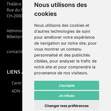
Théâtre – Centre Culturel Neuchâtelois
Nous utilisons des
Rue du Pommier 9
cookies
CH-2000 Neuchâtel
Nous utilisons des cookies et
Administration : +41 32 725 03 03
d'autres technologies de suivi
Billetterie : +41 32 725 05 05
pour améliorer votre expérience
de navigation sur notre site, pour
vous montrer un contenu
contact@lepommier.ch
personnalisé et des publicités
ciblées, pour analyser le trafic de
notre site et pour comprendre la
LIENS AMIS
provenance de nos visiteurs.
Centre de culture ABC
J'accepte
ADN – Association Danse Neuchâtel
Je refuse
Changer mes préférences