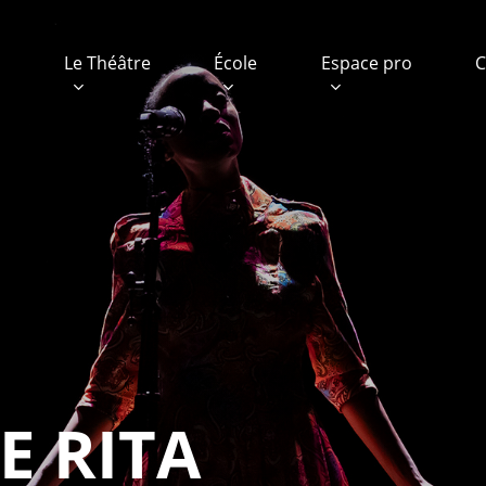
e
Le Théâtre
École
Espace pro
C
E RITA