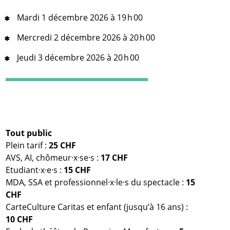
Mardi 1 décembre 2026 à 19 h 00
Mercredi 2 décembre 2026 à 20 h 00
Jeudi 3 décembre 2026 à 20 h 00
Tout public
Plein tarif :
25 CHF
AVS, AI, chômeur·x·se·s :
17 CHF
Etudiant·x·e·s :
15 CHF
MDA, SSA et professionnel·x·le·s du spectacle :
15
CHF
CarteCulture Caritas et enfant (jusqu’à 16 ans) :
10 CHF