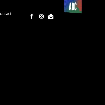
Du côté
de l’ABC
ontact
facebook
instagram
email