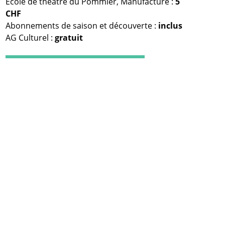
Ecole de théâtre du Pommier, Manufacture :
5
CHF
Abonnements de saison et découverte :
inclus
AG Culturel :
gratuit