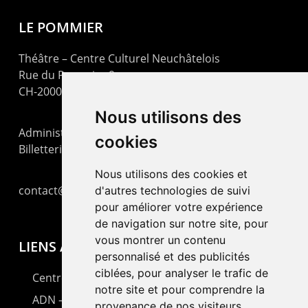
LE POMMIER
Théâtre – Centre Culturel Neuchâtelois
Rue du Pommier 9
CH-2000 Neuchâtel
Nous utilisons des
Administration : +41 32 725 03 03
cookies
Billetterie : +41 32 725 05 05
Nous utilisons des cookies et
contact@lepommier.ch
d'autres technologies de suivi
pour améliorer votre expérience
de navigation sur notre site, pour
vous montrer un contenu
LIENS AMIS
personnalisé et des publicités
ciblées, pour analyser le trafic de
Centre de culture ABC
notre site et pour comprendre la
ADN – Association Danse Neuchâtel
provenance de nos visiteurs.