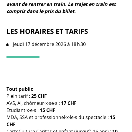
avant de rentrer en train. Le trajet en train est
compris dans le prix du billet.
LES HORAIRES ET TARIFS
Jeudi 17 décembre 2026 à 18 h 30
Tout public
Plein tarif :
25 CHF
AVS, AI, chômeur·x·se·s :
17 CHF
Etudiant·x·e·s :
15 CHF
MDA, SSA et professionnel·x·le·s du spectacle :
15
CHF
CarteCulture Caritas et enfant (jusqu’à 16 ans) :
10