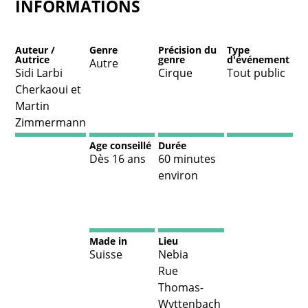
INFORMATIONS
Auteur /
Genre
Précision du
Type
Autrice
genre
d'événement
Autre
Sidi Larbi
Cirque
Tout public
Cherkaoui et
Martin
Zimmermann
Age conseillé
Durée
Dès 16 ans
60 minutes
environ
Made in
Lieu
Suisse
Nebia
Rue
Thomas-
Wyttenbach