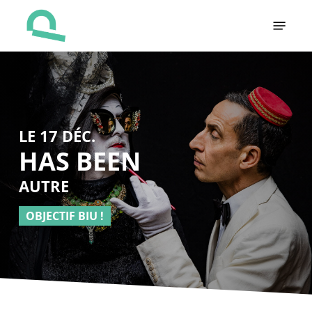
Skip
Menu
to
main
content
LE 17 DÉC.
HAS BEEN
AUTRE
OBJECTIF BIU !