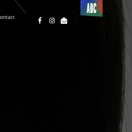
Du côté
de l’ABC
ontact
facebook
instagram
email