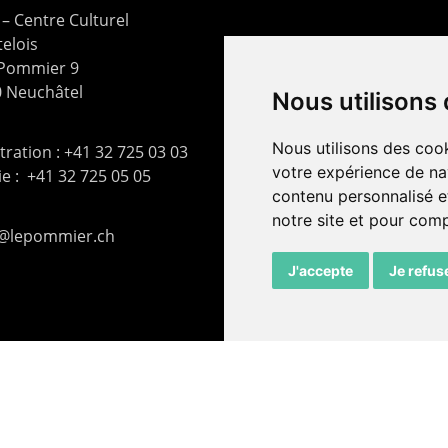
– Centre Culturel
elois
 Pommier 9
 Neuchâtel
Nous utilisons
Nous utilisons des cook
ration : +41 32 725 03 03
votre expérience de na
rie : +41 32 725 05 05
contenu personnalisé et
notre site et pour com
t@lepommier.ch
J'accepte
Je refus