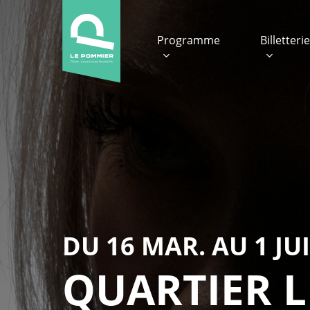
Skip
to
Programme
Billetteri
main
content
DU 16 MAR. AU 1 JUI
QUARTIER L