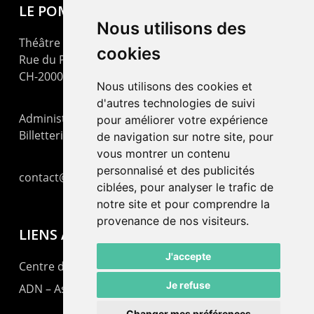
LE POMMIER
Nous utilisons des
Théâtre – Centre Culturel Neuchâtelois
cookies
Rue du Pommier 9
CH-2000 Neuchâtel
Nous utilisons des cookies et
d'autres technologies de suivi
Administration : +41 32 725 03 03
pour améliorer votre expérience
Billetterie : +41 32 725 05 05
de navigation sur notre site, pour
vous montrer un contenu
personnalisé et des publicités
contact@lepommier.ch
ciblées, pour analyser le trafic de
notre site et pour comprendre la
provenance de nos visiteurs.
LIENS AMIS
J'accepte
Centre de culture ABC
Je refuse
ADN – Association Danse Neuchâtel
Changer mes préférences