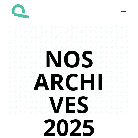
Skip
Menu
to
main
content
NOS
ARCHI
VES
2025