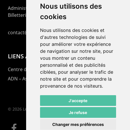
Nous utilisons des
Administration : +41 32 725 03 03
Billetterie : +41 32 725 05 05
cookies
Nous utilisons des cookies et
contact@lepommier.ch
d'autres technologies de suivi
pour améliorer votre expérience
de navigation sur notre site, pour
LIENS AMIS
vous montrer un contenu
personnalisé et des publicités
Centre de culture ABC
ciblées, pour analyser le trafic de
ADN – Association Danse Neuchâtel
notre site et pour comprendre la
provenance de nos visiteurs.
J'accepte
© 2026 Le Pommier.
Je refuse
Changer mes préférences
facebook
instagram
email