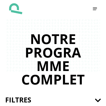
Skip
Menu
to
main
content
NOTRE
PROGRA
MME
COMPLET
FILTRES