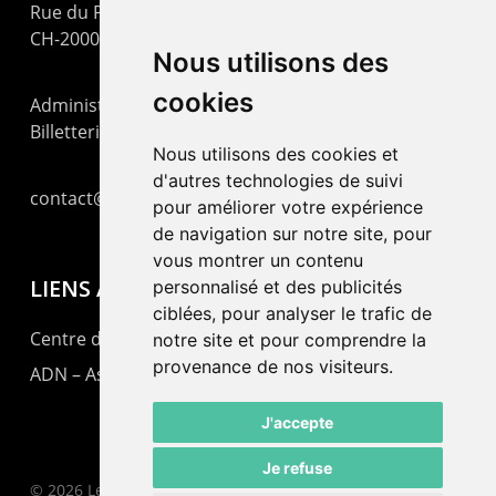
Rue du Pommier 9
CH-2000 Neuchâtel
Nous utilisons des
cookies
Administration : +41 32 725 03 03
Billetterie : +41 32 725 05 05
Nous utilisons des cookies et
d'autres technologies de suivi
contact@lepommier.ch
pour améliorer votre expérience
de navigation sur notre site, pour
vous montrer un contenu
LIENS AMIS
personnalisé et des publicités
ciblées, pour analyser le trafic de
Centre de culture ABC
notre site et pour comprendre la
provenance de nos visiteurs.
ADN – Association Danse Neuchâtel
J'accepte
Je refuse
© 2026 Le Pommier.