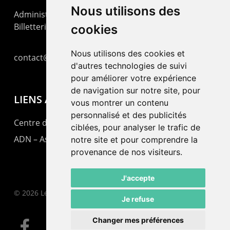
Nous utilisons des
Administration : +41 32 725 03 03
Billetterie : +41 32 725 05 05
cookies
Nous utilisons des cookies et
contact@lepommier.ch
d'autres technologies de suivi
pour améliorer votre expérience
de navigation sur notre site, pour
LIENS AMIS
vous montrer un contenu
personnalisé et des publicités
Centre de culture ABC
ciblées, pour analyser le trafic de
ADN – Association Danse Neuchâtel
notre site et pour comprendre la
provenance de nos visiteurs.
J'accepte
© 2026 Le Pommier.
Je refuse
Changer mes préférences
facebook
instagram
email