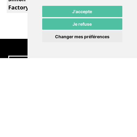
Factory
J'accepte
Je refuse
Changer mes préférences
Contactez-nous
Politique de confidentialité
Préférences cookies
LE POMMIER
Théâtre – Centre Culturel Neuchâtelois
Rue du Pommier 9