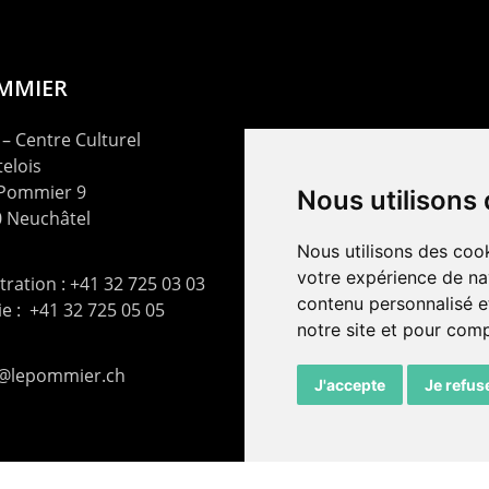
OMMIER
– Centre Culturel
elois
 Pommier 9
Nous utilisons
 Neuchâtel
Nous utilisons des cook
votre expérience de na
ration : +41 32 725 03 03
contenu personnalisé et
rie : +41 32 725 05 05
notre site et pour com
t@lepommier.ch
J'accepte
Je refus