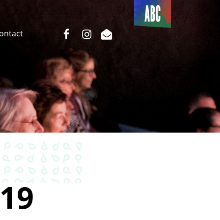
Du côté
de l’ABC
facebook
instagram
email
Contact
19