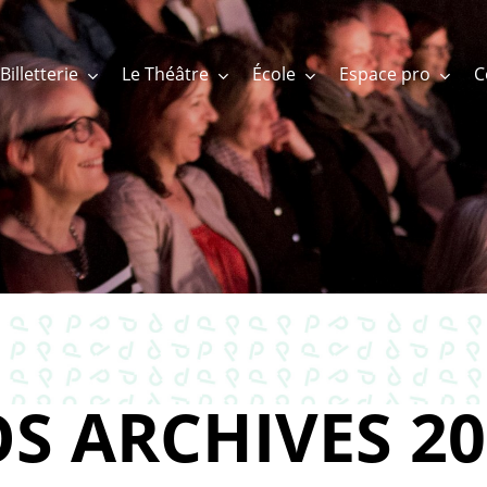
Billetterie
Le Théâtre
École
Espace pro
S ARCHIVES 20