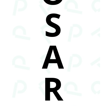
S
A
R