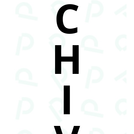
C
H
I