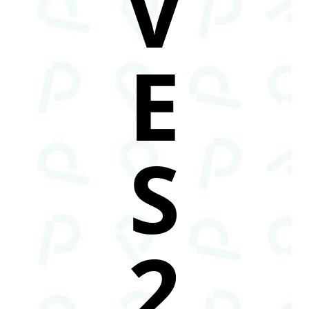
V
E
S
2