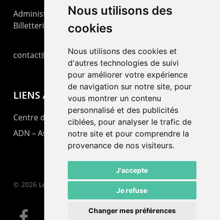
Nous utilisons des
Administration : +41 32 725 03 03
Billetterie : +41 32 725 05 05
cookies
Nous utilisons des cookies et
contact@lepommier.ch
d'autres technologies de suivi
pour améliorer votre expérience
de navigation sur notre site, pour
LIENS AMIS
vous montrer un contenu
personnalisé et des publicités
Centre de culture ABC
ciblées, pour analyser le trafic de
ADN – Association Danse Neuchâtel
notre site et pour comprendre la
provenance de nos visiteurs.
J'accepte
© 2026 Le Pommier.
Je refuse
Changer mes préférences
facebook
instagram
email