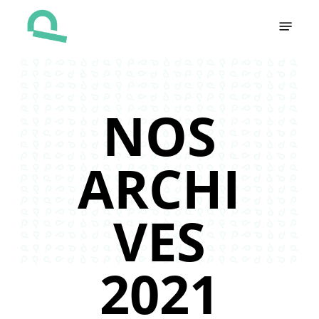
Skip
Menu
to
main
content
NOS
ARCHI
VES
2021