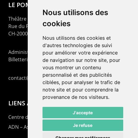
LE POMMIER
Nous utilisons des
Théâtre – Centre Culturel Neuchâtelois
cookies
Rue du Pommier 9
CH-2000 Neuchâtel
Nous utilisons des cookies et
d'autres technologies de suivi
Administration : +41 32 725 03 03
pour améliorer votre expérience
Billetterie : +41 32 725 05 05
de navigation sur notre site, pour
vous montrer un contenu
personnalisé et des publicités
contact@lepommier.ch
ciblées, pour analyser le trafic de
notre site et pour comprendre la
provenance de nos visiteurs.
LIENS AMIS
J'accepte
Centre de culture ABC
Je refuse
ADN – Association Danse Neuchâtel
Changer mes préférences