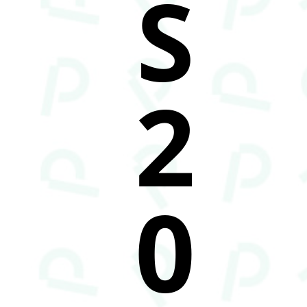
S
2
0