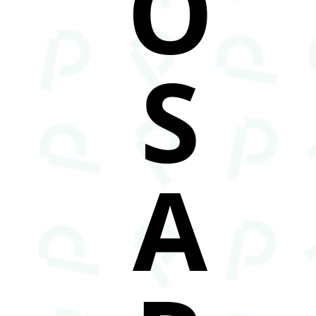
O
S
A