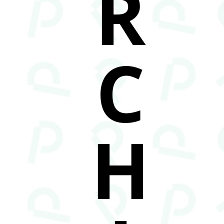
R
C
H