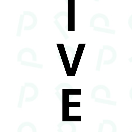
I
V
E