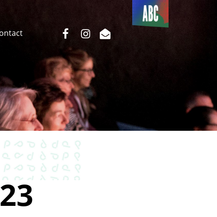
Du côté
de l’ABC
facebook
instagram
email
Contact
23