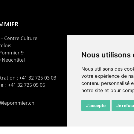
OMMIER
– Centre Culturel
elois
 Pommier 9
Nous utilisons
 Neuchâtel
Nous utilisons des cook
votre expérience de na
ration : +41 32 725 03 03
contenu personnalisé et
rie : +41 32 725 05 05
notre site et pour com
t@lepommier.ch
J'accepte
Je refus