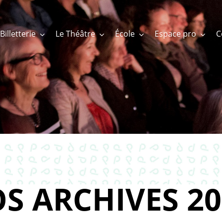
Billetterie
Le Théâtre
École
Espace pro
S ARCHIVES 20