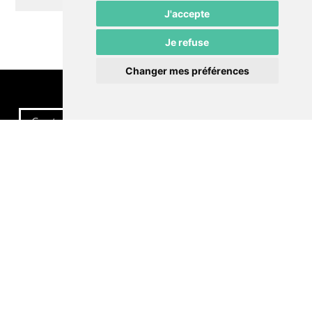
J'accepte
Je refuse
Changer mes préférences
Contactez-nous
Politique de confidentialité
Préférences cookies
LE POMMIER
Théâtre – Centre Culturel Neuchâtelois
Rue du Pommier 9
CH-2000 Neuchâtel