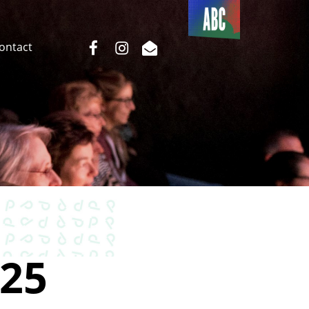
Du côté
de l’ABC
facebook
instagram
email
Contact
25