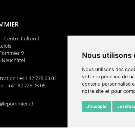
OMMIER
– Centre Culturel
elois
 Pommier 9
Nous utilisons
 Neuchâtel
Nous utilisons des cook
votre expérience de na
ration : +41 32 725 03 03
contenu personnalisé et
rie : +41 32 725 05 05
notre site et pour com
t@lepommier.ch
J'accepte
Je refus