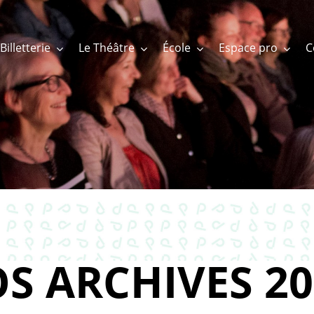
Billetterie
Le Théâtre
École
Espace pro
S ARCHIVES 20