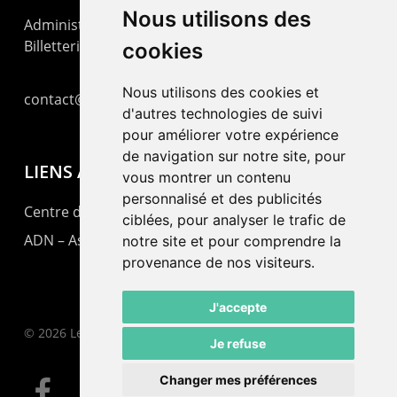
Nous utilisons des
Administration : +41 32 725 03 03
Billetterie : +41 32 725 05 05
cookies
Nous utilisons des cookies et
contact@lepommier.ch
d'autres technologies de suivi
pour améliorer votre expérience
de navigation sur notre site, pour
LIENS AMIS
vous montrer un contenu
personnalisé et des publicités
Centre de culture ABC
ciblées, pour analyser le trafic de
ADN – Association Danse Neuchâtel
notre site et pour comprendre la
provenance de nos visiteurs.
J'accepte
© 2026 Le Pommier.
Je refuse
Changer mes préférences
facebook
instagram
email