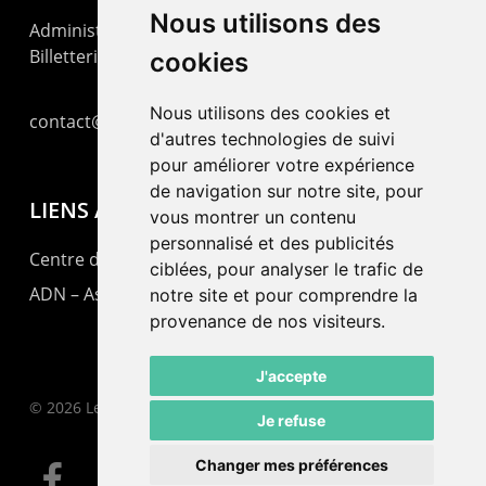
Nous utilisons des
Administration : +41 32 725 03 03
Billetterie : +41 32 725 05 05
cookies
Nous utilisons des cookies et
contact@lepommier.ch
d'autres technologies de suivi
pour améliorer votre expérience
de navigation sur notre site, pour
LIENS AMIS
vous montrer un contenu
personnalisé et des publicités
Centre de culture ABC
ciblées, pour analyser le trafic de
ADN – Association Danse Neuchâtel
notre site et pour comprendre la
provenance de nos visiteurs.
J'accepte
© 2026 Le Pommier.
Je refuse
Changer mes préférences
facebook
instagram
email