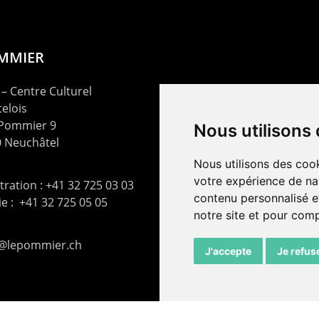
OMMIER
– Centre Culturel
elois
 Pommier 9
Nous utilisons
 Neuchâtel
Nous utilisons des cook
votre expérience de na
ration : +41 32 725 03 03
contenu personnalisé et
rie : +41 32 725 05 05
notre site et pour com
t@lepommier.ch
J'accepte
Je refus