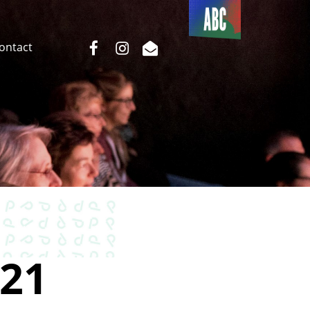
Du côté
de l’ABC
facebook
instagram
email
Contact
21