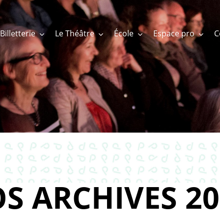
Billetterie
Le Théâtre
École
Espace pro
S ARCHIVES 20