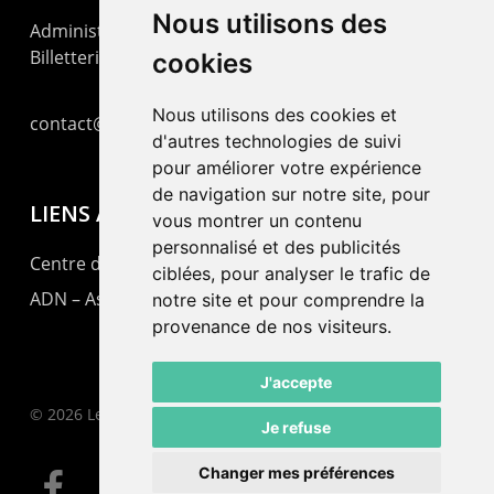
Nous utilisons des
Administration : +41 32 725 03 03
Billetterie : +41 32 725 05 05
cookies
Nous utilisons des cookies et
contact@lepommier.ch
d'autres technologies de suivi
pour améliorer votre expérience
de navigation sur notre site, pour
LIENS AMIS
vous montrer un contenu
personnalisé et des publicités
Centre de culture ABC
ciblées, pour analyser le trafic de
ADN – Association Danse Neuchâtel
notre site et pour comprendre la
provenance de nos visiteurs.
J'accepte
© 2026 Le Pommier.
Je refuse
Changer mes préférences
facebook
instagram
email