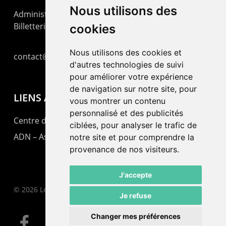
Nous utilisons des
Administration : +41 32 725 03 03
Billetterie : +41 32 725 05 05
cookies
Nous utilisons des cookies et
contact@lepommier.ch
d'autres technologies de suivi
pour améliorer votre expérience
de navigation sur notre site, pour
LIENS AMIS
vous montrer un contenu
personnalisé et des publicités
Centre de culture ABC
ciblées, pour analyser le trafic de
ADN – Association Danse Neuchâtel
notre site et pour comprendre la
provenance de nos visiteurs.
J'accepte
© 2026 Le Pommier.
Je refuse
Changer mes préférences
facebook
instagram
email