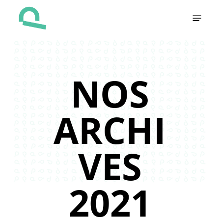
Skip
Menu
to
main
content
NOS
ARCHI
VES
2021