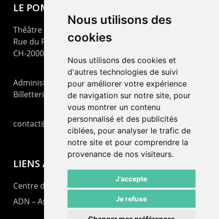
LE POMMIER
Nous utilisons des
Théâtre – Centre Culturel Neuchâtelois
cookies
Rue du Pommier 9
CH-2000 Neuchâtel
Nous utilisons des cookies et
d'autres technologies de suivi
Administration : +41 32 725 03 03
pour améliorer votre expérience
Billetterie : +41 32 725 05 05
de navigation sur notre site, pour
vous montrer un contenu
personnalisé et des publicités
contact@lepommier.ch
ciblées, pour analyser le trafic de
notre site et pour comprendre la
provenance de nos visiteurs.
LIENS AMIS
J'accepte
Centre de culture ABC
Je refuse
ADN – Association Danse Neuchâtel
Changer mes préférences