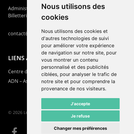
Nous utilisons des
Administration : +41 32 725 03 03
Billetterie : +41 32 725 05 05
cookies
Nous utilisons des cookies et
contact@lepommier.ch
d'autres technologies de suivi
pour améliorer votre expérience
de navigation sur notre site, pour
LIENS AMIS
vous montrer un contenu
personnalisé et des publicités
Centre de culture ABC
ciblées, pour analyser le trafic de
ADN – Association Danse Neuchâtel
notre site et pour comprendre la
provenance de nos visiteurs.
J'accepte
© 2026 Le Pommier.
Je refuse
Changer mes préférences
facebook
instagram
email