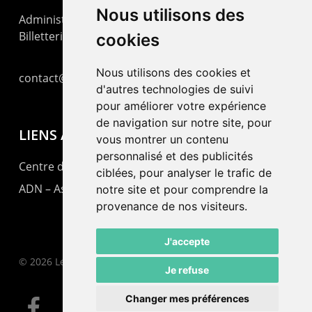
Nous utilisons des
Administration : +41 32 725 03 03
Billetterie : +41 32 725 05 05
cookies
Nous utilisons des cookies et
contact@lepommier.ch
d'autres technologies de suivi
pour améliorer votre expérience
de navigation sur notre site, pour
LIENS AMIS
vous montrer un contenu
personnalisé et des publicités
Centre de culture ABC
ciblées, pour analyser le trafic de
ADN – Association Danse Neuchâtel
notre site et pour comprendre la
provenance de nos visiteurs.
J'accepte
© 2026 Le Pommier.
Je refuse
Changer mes préférences
facebook
instagram
email