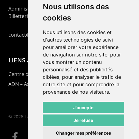
Nous utilisons des
Administration : +41 32 725 03 03
Billetterie : +41 32 725 05 05
cookies
Nous utilisons des cookies et
contact@lepommier.ch
d'autres technologies de suivi
pour améliorer votre expérience
de navigation sur notre site, pour
LIENS AMIS
vous montrer un contenu
personnalisé et des publicités
Centre de culture ABC
ciblées, pour analyser le trafic de
ADN – Association Danse Neuchâtel
notre site et pour comprendre la
provenance de nos visiteurs.
J'accepte
© 2026 Le Pommier.
Je refuse
Changer mes préférences
facebook
instagram
email