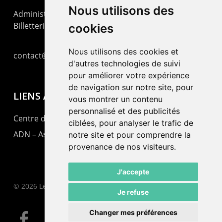
Nous utilisons des
Administration : +41 32 725 03 03
Billetterie : +41 32 725 05 05
cookies
Nous utilisons des cookies et
contact@lepommier.ch
d'autres technologies de suivi
pour améliorer votre expérience
de navigation sur notre site, pour
LIENS AMIS
vous montrer un contenu
personnalisé et des publicités
Centre de culture ABC
ciblées, pour analyser le trafic de
ADN – Association Danse Neuchâtel
notre site et pour comprendre la
provenance de nos visiteurs.
J'accepte
© 2026 Le Pommier.
Je refuse
Changer mes préférences
facebook
instagram
email