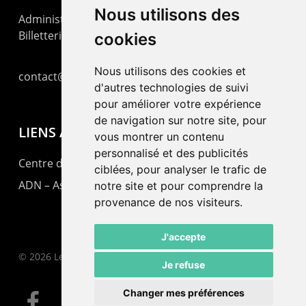
Nous utilisons des
Administration : +41 32 725 03 03
Billetterie : +41 32 725 05 05
cookies
Nous utilisons des cookies et
contact@lepommier.ch
d'autres technologies de suivi
pour améliorer votre expérience
de navigation sur notre site, pour
LIENS AMIS
vous montrer un contenu
personnalisé et des publicités
Centre de culture ABC
ciblées, pour analyser le trafic de
ADN – Association Danse Neuchâtel
notre site et pour comprendre la
provenance de nos visiteurs.
J'accepte
© 2026 Le Pommier.
Je refuse
Changer mes préférences
facebook
instagram
email