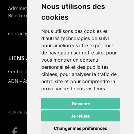
Nous utilisons des
Administration : +41 32 725 03 03
Billetterie : +41 32 725 05 05
cookies
Nous utilisons des cookies et
contact@lepommier.ch
d'autres technologies de suivi
pour améliorer votre expérience
de navigation sur notre site, pour
LIENS AMIS
vous montrer un contenu
personnalisé et des publicités
Centre de culture ABC
ciblées, pour analyser le trafic de
ADN – Association Danse Neuchâtel
notre site et pour comprendre la
provenance de nos visiteurs.
J'accepte
© 2026 Le Pommier.
Je refuse
Changer mes préférences
facebook
instagram
email