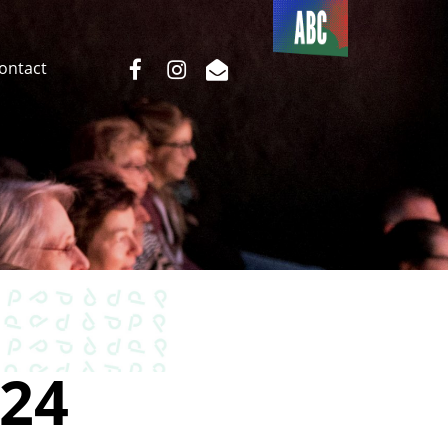
Du côté
de l’ABC
facebook
instagram
email
Contact
24