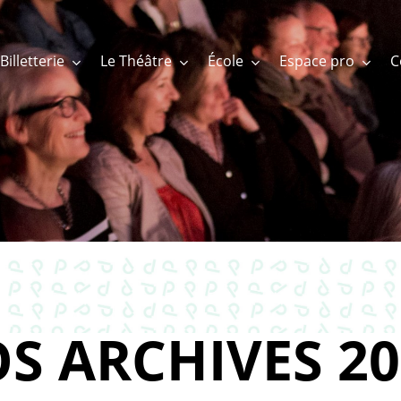
Billetterie
Le Théâtre
École
Espace pro
S ARCHIVES 20