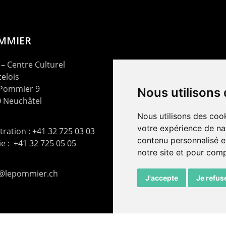
OMMIER
– Centre Culturel
elois
 Pommier 9
Nous utilisons
 Neuchâtel
Nous utilisons des cook
votre expérience de na
ration : +41 32 725 03 03
contenu personnalisé et
rie : +41 32 725 05 05
notre site et pour com
t@lepommier.ch
J'accepte
Je refus