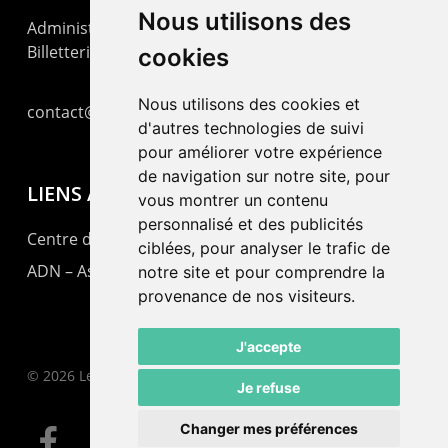
Nous utilisons des
Administration : +41 32 725 03 03
Billetterie : +41 32 725 05 05
cookies
Nous utilisons des cookies et
contact@lepommier.ch
d'autres technologies de suivi
pour améliorer votre expérience
de navigation sur notre site, pour
LIENS AMIS
vous montrer un contenu
personnalisé et des publicités
Centre de culture ABC
ciblées, pour analyser le trafic de
ADN – Association Danse Neuchâtel
notre site et pour comprendre la
provenance de nos visiteurs.
J'accepte
© 2026 Le Pommier.
Je refuse
Changer mes préférences
facebook
instagram
email