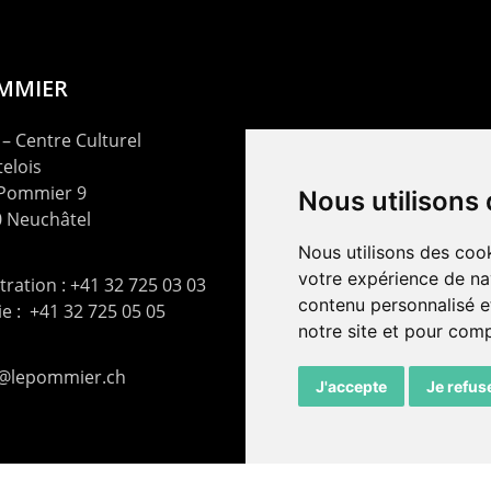
OMMIER
– Centre Culturel
elois
 Pommier 9
Nous utilisons
 Neuchâtel
Nous utilisons des cook
votre expérience de na
ration : +41 32 725 03 03
contenu personnalisé et
rie : +41 32 725 05 05
notre site et pour com
t@lepommier.ch
J'accepte
Je refus