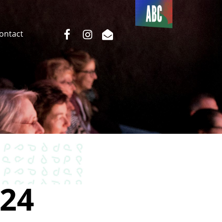
Du côté
de l’ABC
facebook
instagram
email
Contact
24