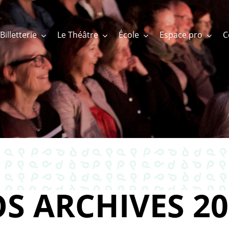
Billetterie
Le Théâtre
École
Espace pro
S ARCHIVES 20