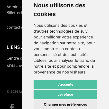
Nous utilisons des
Administration : +41 32 725 03 03
Billetterie : +41 32 725 05 05
cookies
Nous utilisons des cookies et
contact@lepommier.ch
d'autres technologies de suivi
pour améliorer votre expérience
de navigation sur notre site, pour
LIENS AMIS
vous montrer un contenu
personnalisé et des publicités
Centre de culture ABC
ciblées, pour analyser le trafic de
ADN – Association Danse Neuchâtel
notre site et pour comprendre la
provenance de nos visiteurs.
J'accepte
© 2026 Le Pommier.
Je refuse
Changer mes préférences
facebook
instagram
email