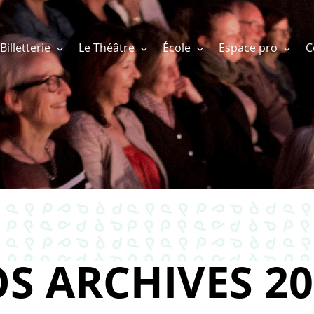
Billetterie
Le Théâtre
École
Espace pro
S ARCHIVES 20