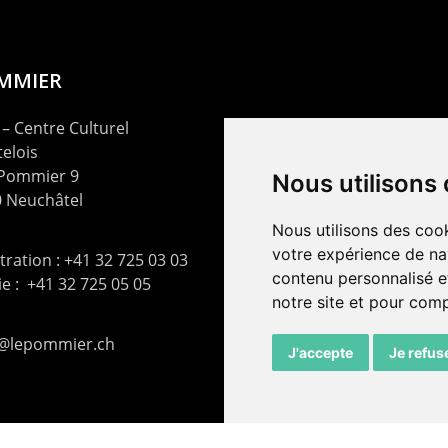
OMMIER
– Centre Culturel
elois
 Pommier 9
Nous utilisons
 Neuchâtel
Nous utilisons des cook
votre expérience de na
ration : +41 32 725 03 03
contenu personnalisé et
rie : +41 32 725 05 05
notre site et pour com
t@lepommier.ch
J'accepte
Je refus