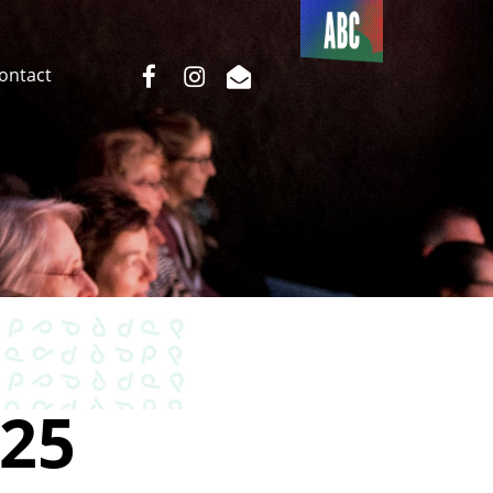
Du côté
de l’ABC
facebook
instagram
email
Contact
25