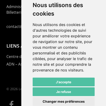
Nous utilisons des
Administration : +41 32 725 03 03
Billetterie : +41 32 725 05 05
cookies
Nous utilisons des cookies et
contact@lepommier.ch
d'autres technologies de suivi
pour améliorer votre expérience
de navigation sur notre site, pour
LIENS AMIS
vous montrer un contenu
personnalisé et des publicités
Centre de culture ABC
ciblées, pour analyser le trafic de
ADN – Association Danse Neuchâtel
notre site et pour comprendre la
provenance de nos visiteurs.
J'accepte
© 2026 Le Pommier.
Je refuse
Changer mes préférences
facebook
instagram
email