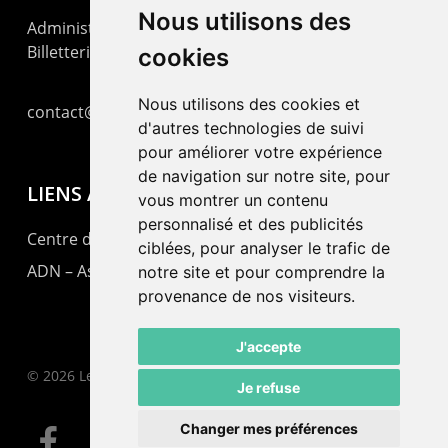
Nous utilisons des
Administration : +41 32 725 03 03
Billetterie : +41 32 725 05 05
cookies
Nous utilisons des cookies et
contact@lepommier.ch
d'autres technologies de suivi
pour améliorer votre expérience
de navigation sur notre site, pour
LIENS AMIS
vous montrer un contenu
personnalisé et des publicités
Centre de culture ABC
ciblées, pour analyser le trafic de
ADN – Association Danse Neuchâtel
notre site et pour comprendre la
provenance de nos visiteurs.
J'accepte
© 2026 Le Pommier.
Je refuse
Changer mes préférences
facebook
instagram
email