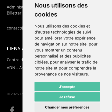
Nous utilisons des
Administration : +41 32 725 03 03
Billetterie : +41 32 725 05 05
cookies
Nous utilisons des cookies et
contact@lepommier.ch
d'autres technologies de suivi
pour améliorer votre expérience
de navigation sur notre site, pour
LIENS AMIS
vous montrer un contenu
personnalisé et des publicités
Centre de culture ABC
ciblées, pour analyser le trafic de
ADN – Association Danse Neuchâtel
notre site et pour comprendre la
provenance de nos visiteurs.
J'accepte
© 2026 Le Pommier.
Je refuse
Changer mes préférences
facebook
instagram
email