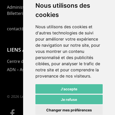
Nous utilisons des
Administration : +41 32 725 03 03
Billetterie : +41 32 725 05 05
cookies
Nous utilisons des cookies et
contact@lepommier.ch
d'autres technologies de suivi
pour améliorer votre expérience
de navigation sur notre site, pour
LIENS AMIS
vous montrer un contenu
personnalisé et des publicités
Centre de culture ABC
ciblées, pour analyser le trafic de
ADN – Association Danse Neuchâtel
notre site et pour comprendre la
provenance de nos visiteurs.
J'accepte
© 2026 Le Pommier.
Je refuse
Changer mes préférences
facebook
instagram
email