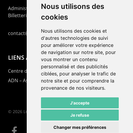
Nous utilisons des
Administration : +41 32 725 03 03
Billetterie : +41 32 725 05 05
cookies
Nous utilisons des cookies et
contact@lepommier.ch
d'autres technologies de suivi
pour améliorer votre expérience
de navigation sur notre site, pour
LIENS AMIS
vous montrer un contenu
personnalisé et des publicités
Centre de culture ABC
ciblées, pour analyser le trafic de
ADN – Association Danse Neuchâtel
notre site et pour comprendre la
provenance de nos visiteurs.
J'accepte
© 2026 Le Pommier.
Je refuse
Changer mes préférences
facebook
instagram
email