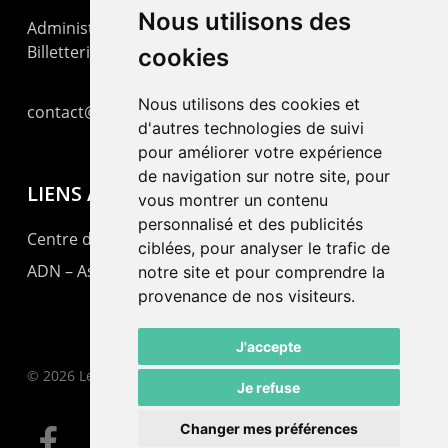
Nous utilisons des
Administration : +41 32 725 03 03
Billetterie : +41 32 725 05 05
cookies
Nous utilisons des cookies et
contact@lepommier.ch
d'autres technologies de suivi
pour améliorer votre expérience
de navigation sur notre site, pour
LIENS AMIS
vous montrer un contenu
personnalisé et des publicités
Centre de culture ABC
ciblées, pour analyser le trafic de
ADN – Association Danse Neuchâtel
notre site et pour comprendre la
provenance de nos visiteurs.
J'accepte
© 2026 Le Pommier.
Je refuse
Changer mes préférences
facebook
instagram
email