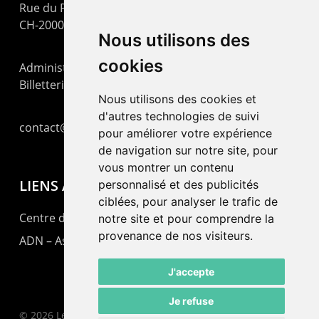
Rue du Pommier 9
CH-2000 Neuchâtel
Nous utilisons des
cookies
Administration : +41 32 725 03 03
Billetterie : +41 32 725 05 05
Nous utilisons des cookies et
d'autres technologies de suivi
contact@lepommier.ch
pour améliorer votre expérience
de navigation sur notre site, pour
vous montrer un contenu
LIENS AMIS
personnalisé et des publicités
ciblées, pour analyser le trafic de
Centre de culture ABC
notre site et pour comprendre la
provenance de nos visiteurs.
ADN – Association Danse Neuchâtel
J'accepte
Je refuse
© 2026 Le Pommier.