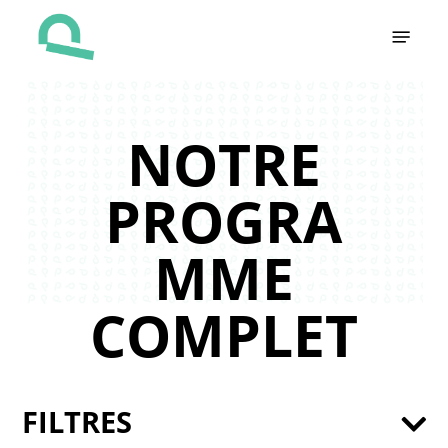
Skip
Menu
to
main
content
NOTRE
PROGRA
MME
COMPLET
FILTRES