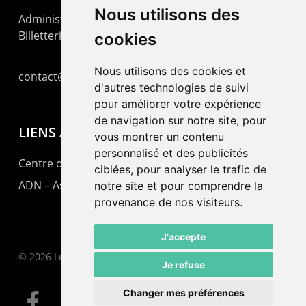
Nous utilisons des
Administration : +41 32 725 03 03
Billetterie : +41 32 725 05 05
cookies
Nous utilisons des cookies et
contact@lepommier.ch
d'autres technologies de suivi
pour améliorer votre expérience
de navigation sur notre site, pour
LIENS AMIS
vous montrer un contenu
personnalisé et des publicités
Centre de culture ABC
ciblées, pour analyser le trafic de
ADN – Association Danse Neuchâtel
notre site et pour comprendre la
provenance de nos visiteurs.
J'accepte
© 2026 Le Pommier.
Je refuse
Changer mes préférences
facebook
instagram
email