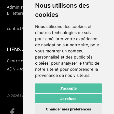
Nous utilisons des
Administration : +41 32 725 03 03
Billetterie : +41 32 725 05 05
cookies
Nous utilisons des cookies et
contact@lepommier.ch
d'autres technologies de suivi
pour améliorer votre expérience
de navigation sur notre site, pour
LIENS AMIS
vous montrer un contenu
personnalisé et des publicités
Centre de culture ABC
ciblées, pour analyser le trafic de
ADN – Association Danse Neuchâtel
notre site et pour comprendre la
provenance de nos visiteurs.
J'accepte
© 2026 Le Pommier.
Je refuse
Changer mes préférences
facebook
instagram
email