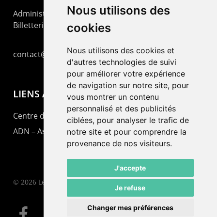
Nous utilisons des
Administration : +41 32 725 03 03
Billetterie : +41 32 725 05 05
cookies
Nous utilisons des cookies et
contact@lepommier.ch
d'autres technologies de suivi
pour améliorer votre expérience
de navigation sur notre site, pour
LIENS AMIS
vous montrer un contenu
personnalisé et des publicités
Centre de culture ABC
ciblées, pour analyser le trafic de
ADN – Association Danse Neuchâtel
notre site et pour comprendre la
provenance de nos visiteurs.
J'accepte
© 2026 Le Pommier.
Je refuse
Changer mes préférences
facebook
instagram
email