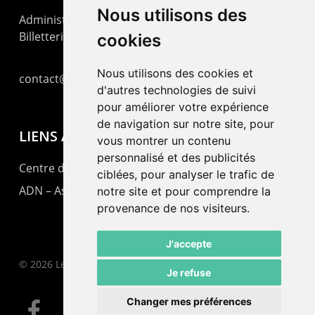
Nous utilisons des
Administration : +41 32 725 03 03
Billetterie : +41 32 725 05 05
cookies
Nous utilisons des cookies et
contact@lepommier.ch
d'autres technologies de suivi
pour améliorer votre expérience
de navigation sur notre site, pour
LIENS AMIS
vous montrer un contenu
personnalisé et des publicités
Centre de culture ABC
ciblées, pour analyser le trafic de
ADN – Association Danse Neuchâtel
notre site et pour comprendre la
provenance de nos visiteurs.
J'accepte
© 2026 Le Pommier.
Je refuse
Changer mes préférences
facebook
instagram
email