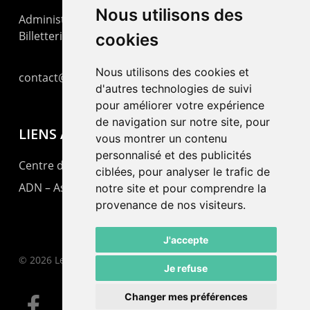
Nous utilisons des
Administration : +41 32 725 03 03
Billetterie : +41 32 725 05 05
cookies
Nous utilisons des cookies et
contact@lepommier.ch
d'autres technologies de suivi
pour améliorer votre expérience
de navigation sur notre site, pour
LIENS AMIS
vous montrer un contenu
personnalisé et des publicités
Centre de culture ABC
ciblées, pour analyser le trafic de
ADN – Association Danse Neuchâtel
notre site et pour comprendre la
provenance de nos visiteurs.
J'accepte
© 2026 Le Pommier.
Je refuse
Changer mes préférences
facebook
instagram
email