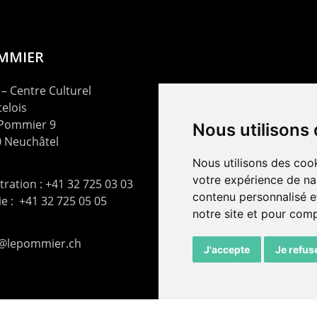
OMMIER
– Centre Culturel
elois
 Pommier 9
Nous utilisons
 Neuchâtel
Nous utilisons des cook
votre expérience de na
ration : +41 32 725 03 03
contenu personnalisé et
rie : +41 32 725 05 05
notre site et pour com
t@lepommier.ch
J'accepte
Je refus