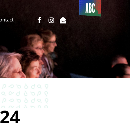
Du côté
de l’ABC
facebook
instagram
email
Contact
24