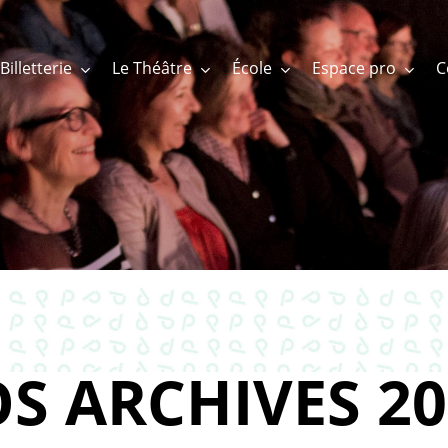
Billetterie
Le Théâtre
École
Espace pro
S ARCHIVES 20