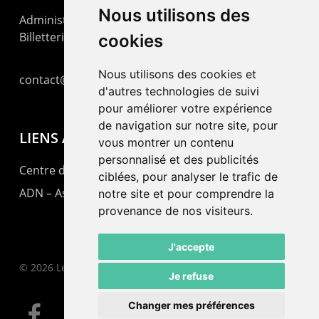
Nous utilisons des
Administration : +41 32 725 03 03
Billetterie : +41 32 725 05 05
cookies
Nous utilisons des cookies et
contact@lepommier.ch
d'autres technologies de suivi
pour améliorer votre expérience
de navigation sur notre site, pour
LIENS AMIS
vous montrer un contenu
personnalisé et des publicités
Centre de culture ABC
ciblées, pour analyser le trafic de
ADN – Association Danse Neuchâtel
notre site et pour comprendre la
provenance de nos visiteurs.
J'accepte
© 2026 Le Pommier.
Je refuse
Changer mes préférences
facebook
instagram
email