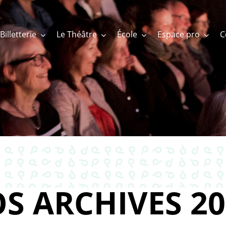
Billetterie
Le Théâtre
École
Espace pro
S ARCHIVES 20