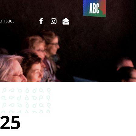
Du côté
de l’ABC
facebook
instagram
email
Contact
25