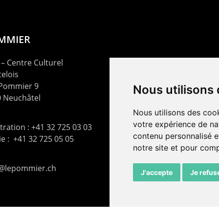
OMMIER
– Centre Culturel
elois
 Pommier 9
Nous utilisons
 Neuchâtel
Nous utilisons des cook
votre expérience de na
ration : +41 32 725 03 03
contenu personnalisé et
rie : +41 32 725 05 05
notre site et pour com
t@lepommier.ch
J'accepte
Je refus